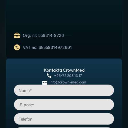
Org. nr: 559314-9726
VAT no: SE559314972601
Kontakta CrownMed
+46-72 203 13 17
info@crown-med.com